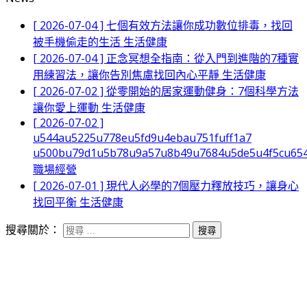
[ 2026-07-04 ]
七個有效方法讓你成功數位排毒，找回
被手機偷走的生活
生活健康
[ 2026-07-04 ]
正念冥想全指南：從入門到進階的7種實
用練習法，讓你告別焦慮找回內心平靜
生活健康
[ 2026-07-02 ]
從零開始的居家運動健身：7個科學方法
讓你愛上運動
生活健康
[ 2026-07-02 ]
u544au5225u778eu5fd9u4ebau751fuff1a7
u500bu79d1u5b78u9a57u8b49u7684u5de5u4f5cu654
職場經營
[ 2026-07-01 ]
現代人必學的7個壓力釋放技巧，讓身心
找回平衡
生活健康
搜尋關於：