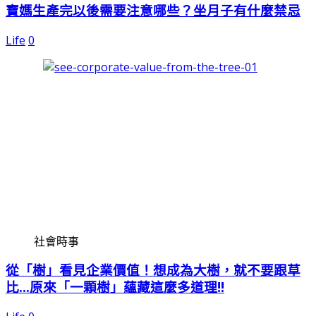
寶媽生產完以後需要注意哪些？坐月子有什麼禁忌
Life
0
社會時事
從「樹」看見企業價值！想成為大樹，就不要跟草
比…原來「一顆樹」蘊藏這麼多道理!!