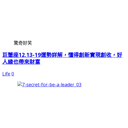
驚奇好笑
巨蟹座12.13-19運勢詳解，懂得創新實現創收，好
人緣也帶來財富
Life
0