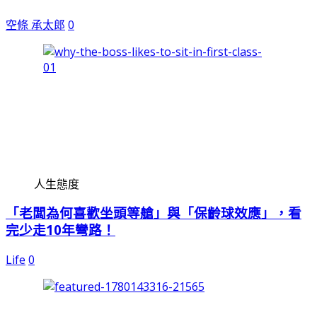
空條 承太郎
0
人生態度
「老闆為何喜歡坐頭等艙」與「保齡球效應」，看
完少走10年彎路！
Life
0