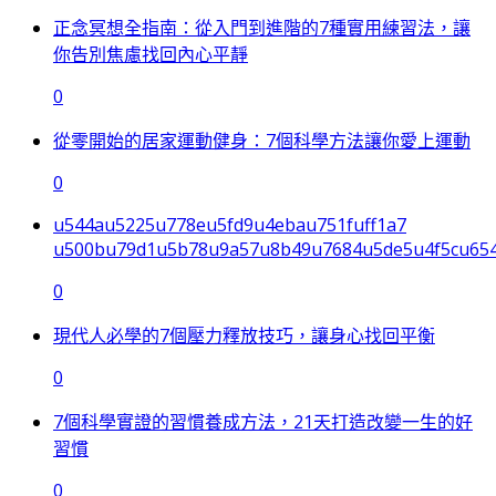
正念冥想全指南：從入門到進階的7種實用練習法，讓
你告別焦慮找回內心平靜
0
從零開始的居家運動健身：7個科學方法讓你愛上運動
0
u544au5225u778eu5fd9u4ebau751fuff1a7
u500bu79d1u5b78u9a57u8b49u7684u5de5u4f5cu654
0
現代人必學的7個壓力釋放技巧，讓身心找回平衡
0
7個科學實證的習慣養成方法，21天打造改變一生的好
習慣
0