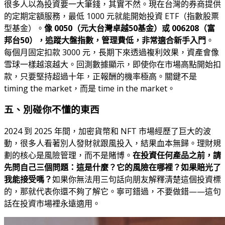
很多人以為投資要一大筆錢，其實不然。現在台灣的券商提供
的定期定額服務，最低 1000 元就能開始投資 ETF（指數股票
型基金）。
像 0050（元大台灣卓越50基金）或 006208（富
邦台50），追蹤大盤指數，管理費低，非常適合新手入門
。
每個月固定扣款 3000 元，長期下來透過複利效果，資產會像
雪球一樣越滾越大。回測數據顯示，即使你在市場高點開始扣
款，只要堅持超過十年，正報酬的機率極高。關鍵不是
timing the market，而是 time in the market。
五、別碰你不懂的東西
2024 到 2025 年間，加密貨幣和 NFT 市場經歷了巨大的波
動，很多人看著別人發財就跟風投入，結果血本無歸。理財規
劃的核心是風險管理，而不是賭博。
在投資任何產品之前，請
先問自己三個問題：這是什麼？它的風險在哪裡？如果賠光了
我能接受嗎？
如果你無法用三句話向朋友解釋清楚這個投資標
的，那就代表你還不夠了解它。寧可錯過，不要做錯——這句
話在投資市場裡永遠適用。