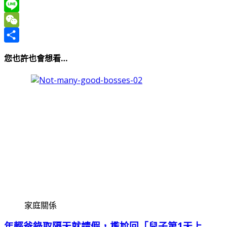
Sina
Weibo
Line
WeChat
Share
您也許也會想看…
家庭關係
年輕爸錄取隔天就請假，尷尬回「兒子第1天上