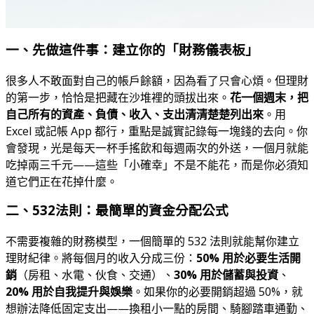
一、先做這件事：建立你的「財務儀表板」
很多人不敢面對自己的帳戶餘額，因為看了只會心煩。但理財
的第一步，恰恰是把藏在沙堆裡的頭拔出來。
花一個週末，把
自己所有的資產、負債、收入、支出清清楚楚列出來
。用
Excel 或記帳 App 都行，重點是誠實記錄每一塊錢的去向。你
會發現，光是每天一杯手搖飲和每週兩次的外送，一個月就能
吃掉兩三千元——這些「小確幸」不是不能花，而是你必須知
道它們正在花掉什麼。
二、532法則：最簡單的資金分配公式
不需要複雜的財務模型，一個簡單的 532 法則就能幫你建立
理財紀律。將每個月的收入分成三份：
50% 用於必要生活開
銷
（房租、水電、伙食、交通）、
30% 用於儲蓄與投資
、
20% 用於自我提升與娛樂
。如果你的必要開銷超過 50%，就
想辦法降低固定支出——換租小一點的房間、騎腳踏車通勤、