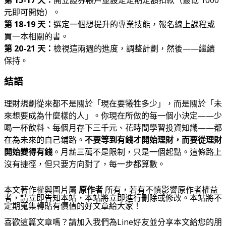
元即可開始）。
第 18-19 天：
選定一個想提升的專業技能，報名線上課程或
買一本相關的書。
第 20-21 天：
檢視這兩週的進度，調整計劃，然後——繼續
保持。
結語
理財規劃從來都不是關於「現在要犧牲多少」，而是關於「未
來想要成為什麼樣的人」。你現在所做的每一個小決定——少
喝一杯飲料、每個月存下三千元、花時間學習投資知識——都
在為未來的自己鋪路。
不要等到有錢才開始理財，而要從理財
開始變得有錢
。月薪三萬不是限制，只是一個起點。這條路上
沒有捷徑，但只要方向對了，每一步都算數。
本文著作權與圖片屬
原作者
所有，若有不慎影響原作者權益
者，請立即告知本站，本站將立即進行刪除或修改。本站將不
定期蒐集轉貼有價值的好文章給大家！
喜歡這篇文章嗎？請加入我們為Line好友並分享本文給您的朋