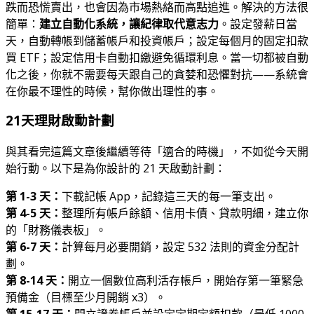
跌而恐慌賣出，也會因為市場熱絡而高點追進。解決的方法很
簡單：
建立自動化系統，讓紀律取代意志力
。設定發薪日當
天，自動轉帳到儲蓄帳戶和投資帳戶；設定每個月的固定扣款
買 ETF；設定信用卡自動扣繳避免循環利息。當一切都被自動
化之後，你就不需要每天跟自己的貪婪和恐懼對抗——系統會
在你最不理性的時候，幫你做出理性的事。
21天理財啟動計劃
與其看完這篇文章後繼續等待「適合的時機」，不如從今天開
始行動。以下是為你設計的 21 天啟動計劃：
第 1-3 天：
下載記帳 App，記錄這三天的每一筆支出。
第 4-5 天：
整理所有帳戶餘額、信用卡債、貸款明細，建立你
的「財務儀表板」。
第 6-7 天：
計算每月必要開銷，設定 532 法則的資金分配計
劃。
第 8-14 天：
開立一個數位高利活存帳戶，開始存第一筆緊急
預備金（目標至少月開銷 x3）。
第 15-17 天：
開立證券帳戶並設定定期定額扣款（最低 1000